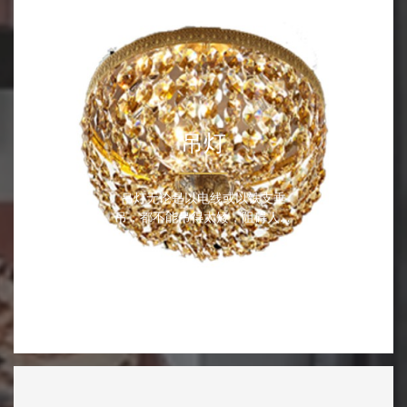
吊灯
———
吊灯无论是以电线或以铁支垂
吊，都不能吊得太矮，阻碍人正
常的视...